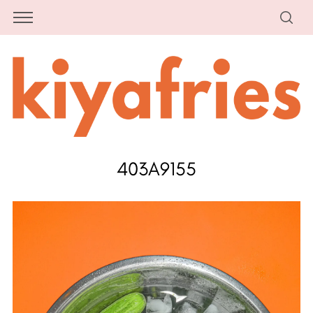
403A9155